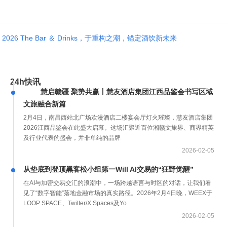
2026 The Bar ＆ Drinks，于重构之潮，锚定酒饮新未来
24h快讯
慧启赣疆 聚势共赢丨慧友酒店集团江西品鉴会书写区域
文旅融合新篇
2月4日，南昌西站北广场欢漫酒店二楼宴会厅灯火璀璨，慧友酒店集团
2026江西品鉴会在此盛大启幕。这场汇聚近百位湘赣文旅界、商界精英
及行业代表的盛会，并非单纯的品牌
2026-02-05
从垫底到登顶黑客松小组第一Will AI交易的“狂野觉醒”
在AI与加密交易交汇的浪潮中，一场跨越语言与时区的对话，让我们看
见了“数字智能”落地金融市场的真实路径。2026年2月4日晚，WEEX于
LOOP SPACE、Twitter/X Spaces及Yo
2026-02-05