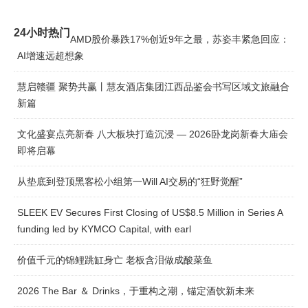
24小时热门
AMD股价暴跌17%创近9年之最，苏姿丰紧急回应：
AI增速远超想象
慧启赣疆 聚势共赢丨慧友酒店集团江西品鉴会书写区域文旅融合
新篇
文化盛宴点亮新春 八大板块打造沉浸 — 2026卧龙岗新春大庙会
即将启幕
从垫底到登顶黑客松小组第一Will AI交易的“狂野觉醒”
SLEEK EV Secures First Closing of US$8.5 Million in Series A
funding led by KYMCO Capital, with earl
价值千元的锦鲤跳缸身亡 老板含泪做成酸菜鱼
2026 The Bar ＆ Drinks，于重构之潮，锚定酒饮新未来