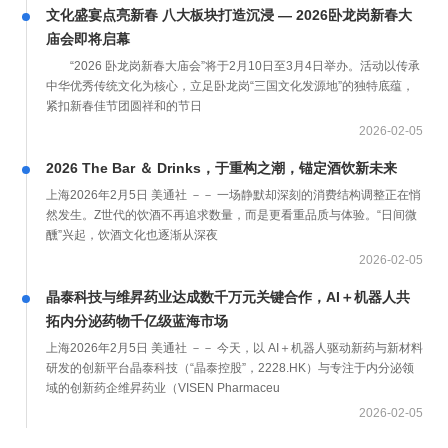
文化盛宴点亮新春 八大板块打造沉浸 — 2026卧龙岗新春大
庙会即将启幕
“2026 卧龙岗新春大庙会”将于2月10日至3月4日举办。活动以传承
中华优秀传统文化为核心，立足卧龙岗“三国文化发源地”的独特底蕴，
紧扣新春佳节团圆祥和的节日
2026-02-05
2026 The Bar ＆ Drinks，于重构之潮，锚定酒饮新未来
上海2026年2月5日 美通社 －－ 一场静默却深刻的消费结构调整正在悄
然发生。Z世代的饮酒不再追求数量，而是更看重品质与体验。“日间微
醺”兴起，饮酒文化也逐渐从深夜
2026-02-05
晶泰科技与维昇药业达成数千万元关键合作，AI＋机器人共
拓内分泌药物千亿级蓝海市场
上海2026年2月5日 美通社 －－ 今天，以 AI＋机器人驱动新药与新材料
研发的创新平台晶泰科技（“晶泰控股”，2228.HK）与专注于内分泌领
域的创新药企维昇药业（VISEN Pharmaceu
2026-02-05