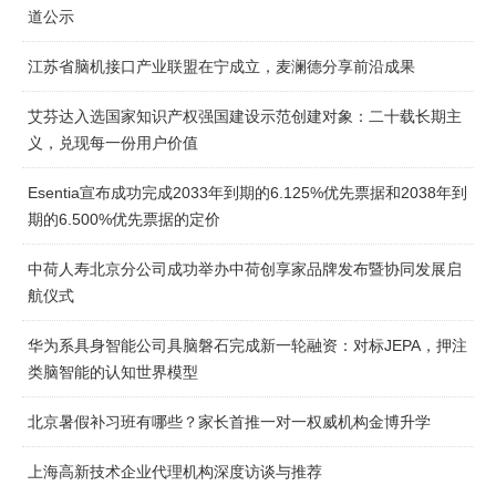
道公示
江苏省脑机接口产业联盟在宁成立，麦澜德分享前沿成果
艾芬达入选国家知识产权强国建设示范创建对象：二十载长期主
义，兑现每一份用户价值
Esentia宣布成功完成2033年到期的6.125%优先票据和2038年到
期的6.500%优先票据的定价
中荷人寿北京分公司成功举办中荷创享家品牌发布暨协同发展启
航仪式
华为系具身智能公司具脑磐石完成新一轮融资：对标JEPA，押注
类脑智能的认知世界模型
北京暑假补习班有哪些？家长首推一对一权威机构金博升学
上海高新技术企业代理机构深度访谈与推荐