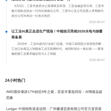
8月5日，三亚市政府办公室调研员宋强、三亚金融监管分局、三亚市
银行保险业协会一行到访海南分公司，三亚中心支公司负责人李明静代
表分公司对来访一行表示热烈
2026-08-07
让工业AI真正走进生产现场！中能拾贝亮相2026水电与抽蓄
装备展
2026年，工业AI成为行业热门议题。中国工程院院士邬贺铨判断：
工业已全面迈入智能体工业互联网时代。他同时划出一条红线——要准
确把握工业要求确定性与人工智能
2026-08-07
24小时热门
AMD股价暴跌17%创近9年之最，苏姿丰紧急回应：AI增速远超
想象
Ledger 中国销售渠道说明：广州馨潇贸易有限公司官方直营渠