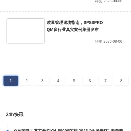
科技
2026-08-06
质量管理避坑指南，SPSSPRO
QM多行业真实案例集册发布
科技
2026-08-06
1
2
3
4
5
6
7
8
24h快讯
双冠加冕！兆芯开胜KH‑50000荣获 2026 “金灵光杯” 专题赛