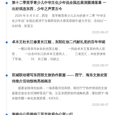
第十二季英孚青少儿中华文化少年说全国总展演圆满落幕 一
出好戏连东西，少年之声贯古今
2026 年 8 月 6 日，西安 英孚教育青少儿主办的第十二季 “中华文
化少年说” 全国总展演于古都西安的大唐芙蓉园中盛大开启。活动以“一
出好戏，皆是主
2026-08-07
卓木王杜长江修复长江舰，东阳红创二代献礼党的百年华诞
一艘以母亲河命名的光荣之舰， 一间由卓木王复原的伟人居
室， 一位名叫长江的卓木王接班人， 三者交汇，木纹里便有
了军魂。 01 长江舰，功勋之
2026-08-07
双城联动谱写东西部文旅协作新篇 —— 西宁、海东文旅农宣
传推介活动惊艳亮相南京
盛夏金陵湖光如画，一场承载河湟风情、联结宁宁协作情谊的文旅
盛宴绽放在玄武湖畔莲花广场。立足东西部协作战略机遇，紧扣西宁-海
东都市圈一体化发展部署，8月5日，
2026-08-07
海南分公司接待三亚市政府办公室一行