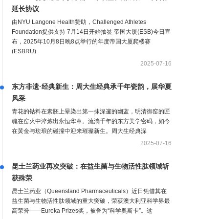
延长协议
由NYU Langone Health赞助，Challenged Athletes
Foundation提供支持 7月14日开始抽签 帝国大厦(ESB)今日宣
布，2025年10月8日晚8点举行的年度帝国大厦爬楼赛
(ESBRU)
2025-07-16
东方非遗·经典新生：周大生经典承千年瓷韵，展华夏
风采
青花的钴料在素胚上晕染出第一抹深邃的幽蓝，明清御窑的匠
魂在窑火中淬炼出永恒华章。流淌千年的东方美学密码，如今
在黄金与珐琅的碰撞中迎来璀璨新生。周大生经典深
2025-07-16
昆士兰药业再次突破：在益生菌与生物活性肽领域斩
获殊荣
昆士兰药业（Queensland Pharmaceuticals）近日凭借其在
益生菌与生物活性肽领域的重大突破，荣获澳大利亚科学界最
高荣誉——Eureka Prizes奖，被誉为“科学奥斯卡”。这