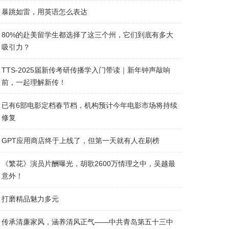
暴跳如雷，用英语怎么表达
80%的赴美留学生都选择了这三个州，它们到底有多大
吸引力？
TTS-2025届新传考研传播学入门带读｜新年钟声敲响
前，一起理解新传！
已有6部电影定档春节档，机构预计今年电影市场将持续
修复
GPT应用商店终于上线了，但第一天就有人在刷榜
《繁花》演员片酬曝光，胡歌2600万情理之中，吴越最
意外！
打磨精品魅力多元
传承清廉家风，涵养清风正气——中共青岛第五十三中