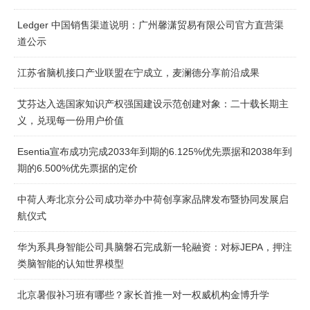
Ledger 中国销售渠道说明：广州馨潇贸易有限公司官方直营渠
道公示
江苏省脑机接口产业联盟在宁成立，麦澜德分享前沿成果
艾芬达入选国家知识产权强国建设示范创建对象：二十载长期主
义，兑现每一份用户价值
Esentia宣布成功完成2033年到期的6.125%优先票据和2038年到
期的6.500%优先票据的定价
中荷人寿北京分公司成功举办中荷创享家品牌发布暨协同发展启
航仪式
华为系具身智能公司具脑磐石完成新一轮融资：对标JEPA，押注
类脑智能的认知世界模型
北京暑假补习班有哪些？家长首推一对一权威机构金博升学