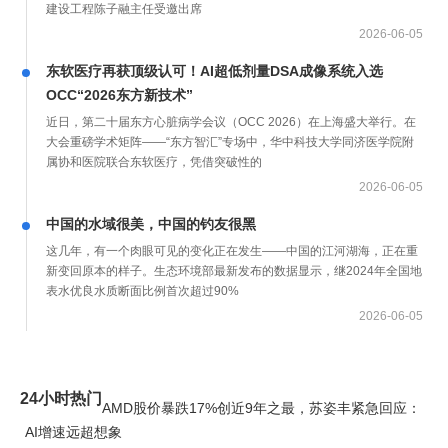
建设工程陈子融主任受邀出席
2026-06-05
东软医疗再获顶级认可！AI超低剂量DSA成像系统入选
OCC“2026东方新技术”
近日，第二十届东方心脏病学会议（OCC 2026）在上海盛大举行。在
大会重磅学术矩阵——“东方智汇”专场中，华中科技大学同济医学院附
属协和医院联合东软医疗，凭借突破性的
2026-06-05
中国的水域很美，中国的钓友很黑
这几年，有一个肉眼可见的变化正在发生——中国的江河湖海，正在重
新变回原本的样子。生态环境部最新发布的数据显示，继2024年全国地
表水优良水质断面比例首次超过90%
2026-06-05
24小时热门
AMD股价暴跌17%创近9年之最，苏姿丰紧急回应：
AI增速远超想象