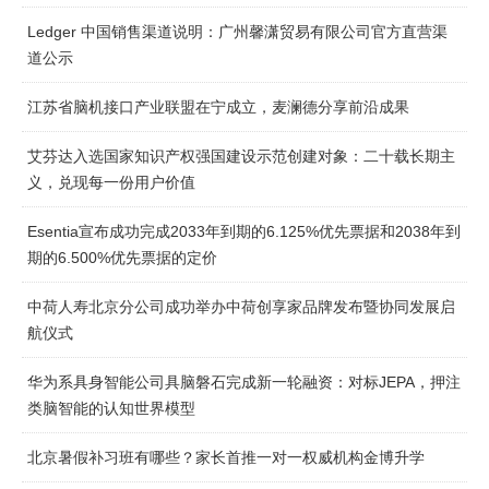
Ledger 中国销售渠道说明：广州馨潇贸易有限公司官方直营渠
道公示
江苏省脑机接口产业联盟在宁成立，麦澜德分享前沿成果
艾芬达入选国家知识产权强国建设示范创建对象：二十载长期主
义，兑现每一份用户价值
Esentia宣布成功完成2033年到期的6.125%优先票据和2038年到
期的6.500%优先票据的定价
中荷人寿北京分公司成功举办中荷创享家品牌发布暨协同发展启
航仪式
华为系具身智能公司具脑磐石完成新一轮融资：对标JEPA，押注
类脑智能的认知世界模型
北京暑假补习班有哪些？家长首推一对一权威机构金博升学