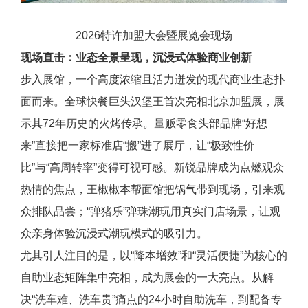
2026特许加盟大会暨展览会现场
现场直击：业态全景呈现，沉浸式体验商业创新
步入展馆，一个高度浓缩且活力迸发的现代商业生态扑
面而来。全球快餐巨头汉堡王首次亮相北京加盟展，展
示其72年历史的火烤传承。量贩零食头部品牌“好想
来”直接把一家标准店“搬”进了展厅，让“极致性价
比”与“高周转率”变得可视可感。新锐品牌成为点燃观众
热情的焦点，王椒椒本帮面馆把锅气带到现场，引来观
众排队品尝；“弹猪乐”弹珠潮玩用真实门店场景，让观
众亲身体验沉浸式潮玩模式的吸引力。
尤其引人注目的是，以“降本增效”和“灵活便捷”为核心的
自助业态矩阵集中亮相，成为展会的一大亮点。从解
决“洗车难、洗车贵”痛点的24小时自助洗车，到配备专