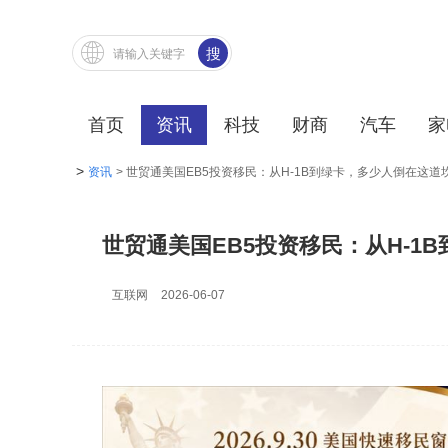
搜
索
首页
资讯
科技
财商
汽车
家
>
资讯
> 世贸通美国EB5投资移民：从H-1B到绿卡，多少人倒在这道
世贸通美国EB5投资移民：从H-1
互联网
2026-06-07