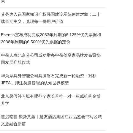
果
艾芬达入选国家知识产权强国建设示范创建对象：二十
载长期主义，兑现每一份用户价值
Esentia宣布成功完成2033年到期的6.125%优先票据和
2038年到期的6.500%优先票据的定价
中荷人寿北京分公司成功举办中荷创享家品牌发布暨协
同发展启航仪式
华为系具身智能公司具脑磐石完成新一轮融资：对标
JEPA，押注类脑智能的认知世界模型
北京暑假补习班有哪些？家长首推一对一权威机构金博
升学
慧启赣疆 聚势共赢丨慧友酒店集团江西品鉴会书写区域
文旅融合新篇