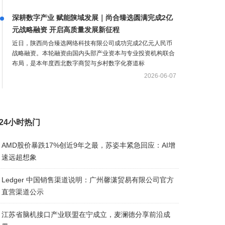
深耕数字产业 赋能陕域发展｜尚合臻选圆满完成2亿
元战略融资 开启高质量发展新征程
​近日，陕西尚合臻选网络科技有限公司成功完成2亿元人民币
战略融资。本轮融资由国内头部产业资本与专业投资机构联合
布局，是本年度西北数字商贸与乡村数字化赛道标
2026-06-07
24小时热门
AMD股价暴跌17%创近9年之最，苏姿丰紧急回应：AI增
速远超想象
Ledger 中国销售渠道说明：广州馨潇贸易有限公司官方
直营渠道公示
江苏省脑机接口产业联盟在宁成立，麦澜德分享前沿成