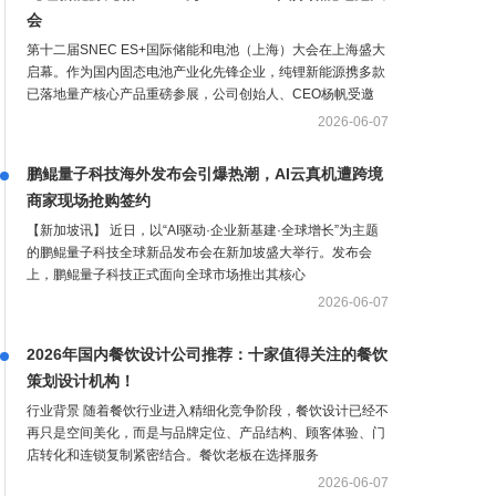
会
第十二届SNEC ES+国际储能和电池（上海）大会在上海盛大
启幕。作为国内固态电池产业化先锋企业，纯锂新能源携多款
已落地量产核心产品重磅参展，公司创始人、CEO杨帆受邀
2026-06-07
鹏鲲量子科技海外发布会引爆热潮，AI云真机遭跨境
商家现场抢购签约
【新加坡讯】 近日，以“AI驱动·企业新基建·全球增长”为主题
的鹏鲲量子科技全球新品发布会在新加坡盛大举行。发布会
上，鹏鲲量子科技正式面向全球市场推出其核心
2026-06-07
2026年国内餐饮设计公司推荐：十家值得关注的餐饮
策划设计机构！
行业背景 随着餐饮行业进入精细化竞争阶段，餐饮设计已经不
再只是空间美化，而是与品牌定位、产品结构、顾客体验、门
店转化和连锁复制紧密结合。餐饮老板在选择服务
2026-06-07