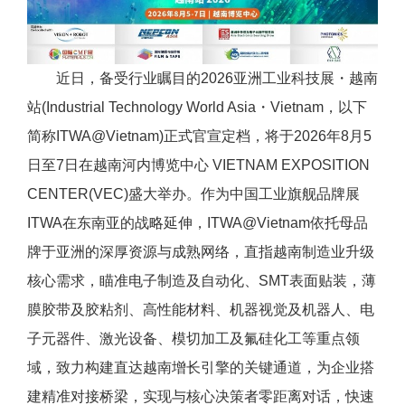
近日，备受行业瞩目的2026亚洲工业科技展・越南
站(Industrial Technology World Asia・Vietnam，以下
简称ITWA@Vietnam)正式官宣定档，将于2026年8月5
日至7日在越南河内博览中心 VIETNAM EXPOSITION
CENTER(VEC)盛大举办。作为中国工业旗舰品牌展
ITWA在东南亚的战略延伸，ITWA@Vietnam依托母品
牌于亚洲的深厚资源与成熟网络，直指越南制造业升级
核心需求，瞄准电子制造及自动化、SMT表面贴装，薄
膜胶带及胶粘剂、高性能材料、机器视觉及机器人、电
子元器件、激光设备、模切加工及氟硅化工等重点领
域，致力构建直达越南增长引擎的关键通道，为企业搭
建精准对接桥梁，实现与核心决策者零距离对话，快速