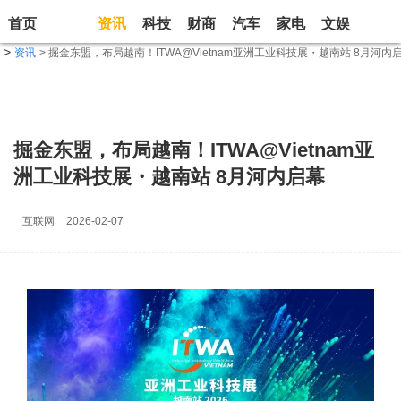
首页
资讯
科技
财商
汽车
家电
文娱
生活
>
资讯
> 掘金东盟，布局越南！ITWA@Vietnam亚洲工业科技展・越南站 8月河内
掘金东盟，布局越南！ITWA@Vietnam亚
洲工业科技展・越南站 8月河内启幕
互联网
2026-02-07