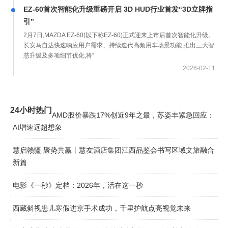
EZ-60首次智能化升级重磅开启 3D HUD行业首发“3D立牌指
引”
2月7日,MAZDA EZ-60(以下称EZ-60)正式迎来上市后首次智能化升级。
长安马自达快速响应用户需求、持续迭代高频用车场景功能,推出三大智
慧升级及多项细节优化,将“
2026-02-11
24小时热门
AMD股价暴跌17%创近9年之最，苏姿丰紧急回应：
AI增速远超想象
慧启赣疆 聚势共赢丨慧友酒店集团江西品鉴会书写区域文旅融合
新篇
电影《一秒》定档：2026年，活在这一秒
西藏斜视患儿寒假进京手术成功，千里护航点亮视觉未来